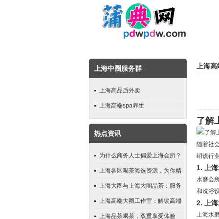
上海高
上海中圈服务群
上海高品质外卖
上海高端spa养生
了解
热点资讯
随着社
为什么商务人士偏爱上海会所？
绍该行
1. 
上海各区喝茶海选资源，为你精
水磨会
准筛选
上海大圈与上海大圈品茶：服务
和洗浴
范围选择指南
上海高端大圈工作室：解锁高端
2. 
上海水
生活新方式
上海品茶喝茶，双重享受体验