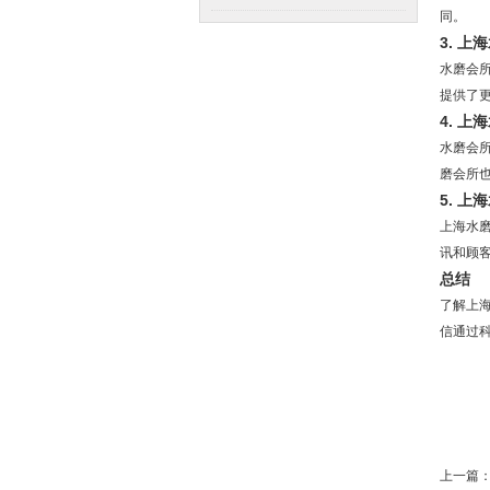
同。
3. 
水磨会
提供了
4. 
水磨会
磨会所
5. 
上海水
讯和顾
总结
了解上
信通过
上一篇