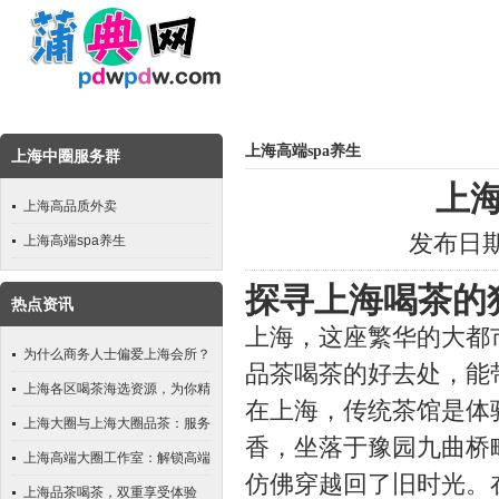
上海高端spa养生
上海中圈服务群
上
上海高品质外卖
发布日期：
上海高端spa养生
探寻上海喝茶的
热点资讯
上海，这座繁华的大都
为什么商务人士偏爱上海会所？
品茶喝茶的好去处，能
上海各区喝茶海选资源，为你精
在上海，传统茶馆是体
准筛选
上海大圈与上海大圈品茶：服务
香，坐落于豫园九曲桥
范围选择指南
上海高端大圈工作室：解锁高端
仿佛穿越回了旧时光。
生活新方式
上海品茶喝茶，双重享受体验